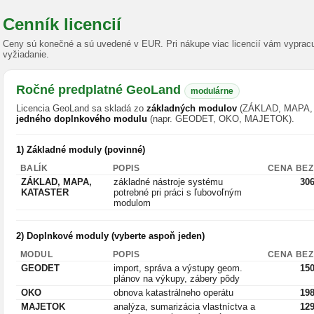
Cenník licencií
Ceny sú konečné a sú uvedené v EUR. Pri nákupe viac licencií vám vypra
vyžiadanie.
Ročné predplatné GeoLand
modulárne
Licencia GeoLand sa skladá zo
základných modulov
(ZÁKLAD, MAPA,
jedného doplnkového modulu
(napr. GEODET, OKO, MAJETOK).
1) Základné moduly (povinné)
BALÍK
POPIS
CENA BEZ
ZÁKLAD, MAPA,
základné nástroje systému
306
KATASTER
potrebné pri práci s ľubovoľným
modulom
2) Doplnkové moduly (vyberte aspoň jeden)
MODUL
POPIS
CENA BEZ
GEODET
import, správa a výstupy geom.
150
plánov na výkupy, zábery pôdy
OKO
obnova katastrálneho operátu
198
MAJETOK
analýza, sumarizácia vlastníctva a
129