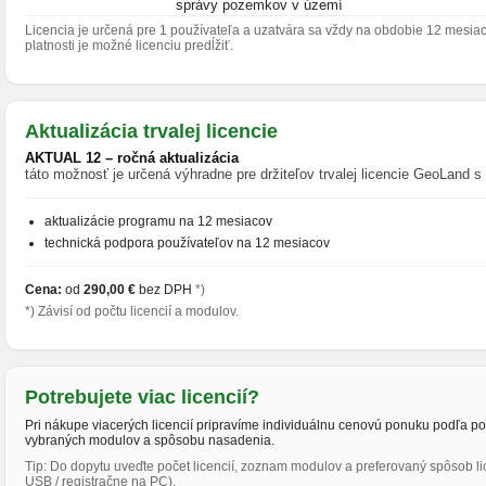
správy pozemkov v území
Licencia je určená pre 1 používateľa a uzatvára sa vždy na obdobie 12 mesia
platnosti je možné licenciu predĺžiť.
Aktualizácia trvalej licencie
AKTUAL 12 – ročná aktualizácia
táto možnosť je určená výhradne pre držiteľov trvalej licencie GeoLand s 
aktualizácie programu na 12 mesiacov
technická podpora používateľov na 12 mesiacov
Cena:
od
290,00 €
bez DPH
*)
*) Závisí od počtu licencií a modulov.
Potrebujete viac licencií?
Pri nákupe viacerých licencií pripravíme individuálnu cenovú ponuku podľa po
vybraných modulov a spôsobu nasadenia.
Tip: Do dopytu uveďte počet licencií, zoznam modulov a preferovaný spôsob li
USB / registračne na PC).